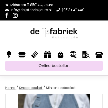
Midstraat 11 8501AC, Joure
info@deijsfabriekjoure.nl
(0513) 411440
Online bestellen
Home
/
Snoep boeket
/ Mini snoepboeket