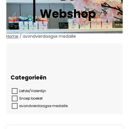
Webshop
Home
/ avondvierdaagse medaille
Toont alle 4 resultaten
Categorieën
Liefde/Valentijn
Snoep boeket
avondvierdaagse medaille