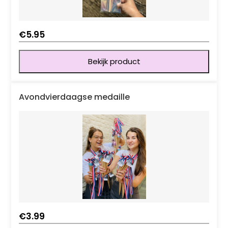
€
5.95
Bekijk product
Avondvierdaagse medaille
€
3.99