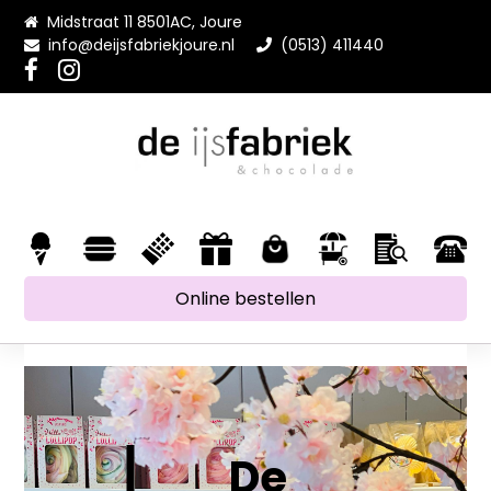
Midstraat 11 8501AC, Joure
info@deijsfabriekjoure.nl
(0513) 411440
Online bestellen
De