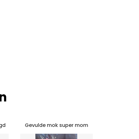
n
gd
Gevulde mok super mom