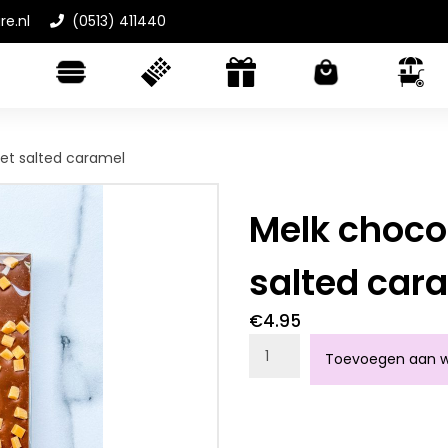
re.nl
(0513) 411440
et salted caramel
Melk choco
salted car
€
4.95
Melk chocolade reep met
Toevoegen aan w