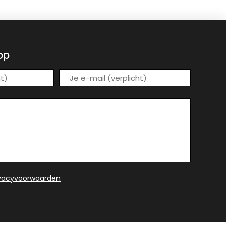
op
ivacyvoorwaarden