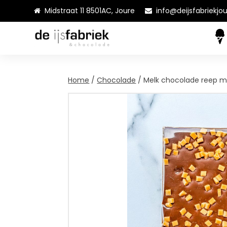
Midstraat 11 8501AC, Joure
info@deijsfabriekjou
Home
/
Chocolade
/ Melk chocolade reep m