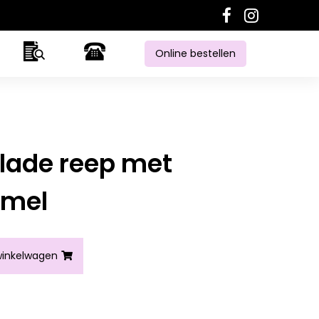
Online bestellen
lade reep met
amel
 salted caramel aantal
inkelwagen