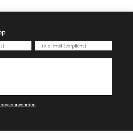
op
ivacyvoorwaarden