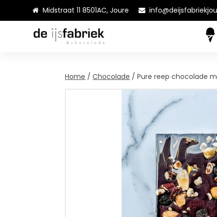
Midstraat 11 8501AC, Joure
info@deijsfabriekjou
Home
/
Chocolade
/ Pure reep chocolade 