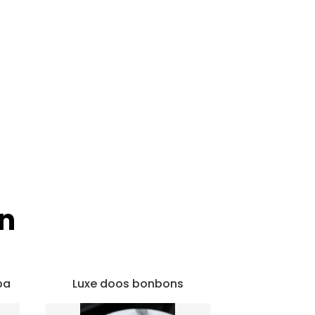
n
pa
Luxe doos bonbons