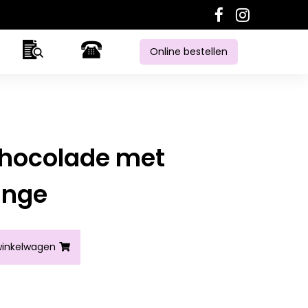
Online bestellen
chocolade met
ange
t noten melange aantal
inkelwagen