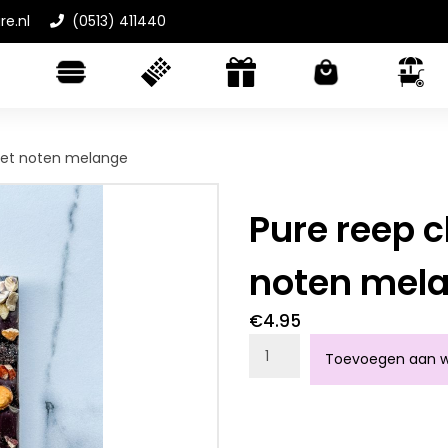
re.nl
(0513) 411440
met noten melange
Pure reep 
noten mel
€
4.95
Pure reep chocolade me
Toevoegen aan w