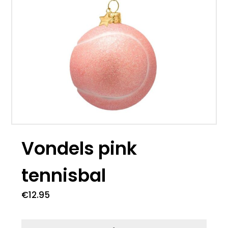
Vondels pink
tennisbal
€
12.95
8 op voorraad
Vondels pink tennisbal aantal