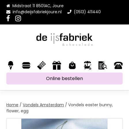
Midstraat 11 8501AC, Joure
info@deijsfabriekjoure.nl
(0513) 411440
Online bestellen
Home
/
Vondels Amsterdam
/ Vondels easter bunny,
flower, egg