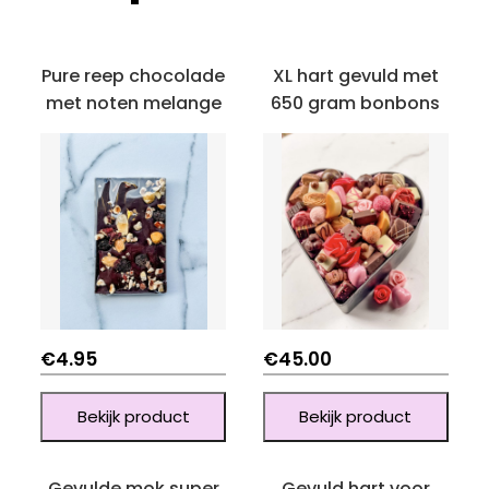
Pure reep chocolade
XL hart gevuld met
met noten melange
650 gram bonbons
€
4.95
€
45.00
Bekijk product
Bekijk product
Gevulde mok super
Gevuld hart voor