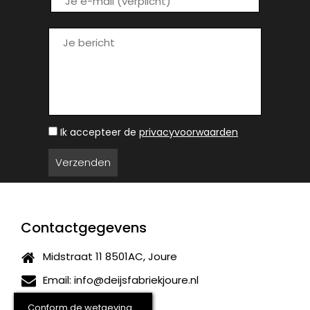
Ik accepteer de
privacyvoorwaarden
Contactgegevens
Midstraat 11 8501AC, Joure
Email:
info@deijsfabriekjoure.nl
(0513) 411440
Conform de wetgeving