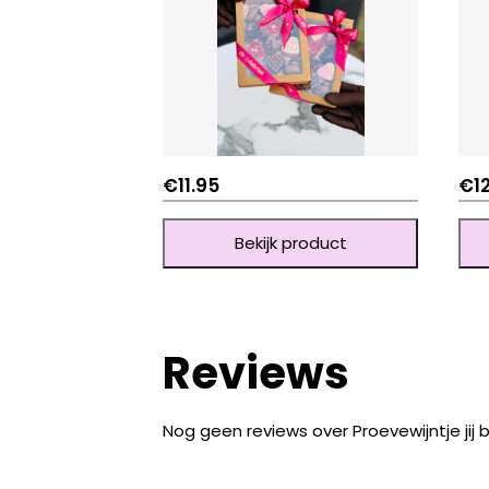
€
11.95
€
1
Bekijk product
Reviews
Nog geen reviews over Proevewijntje jij