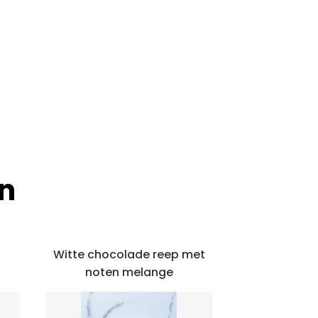
n
Witte chocolade reep met
noten melange