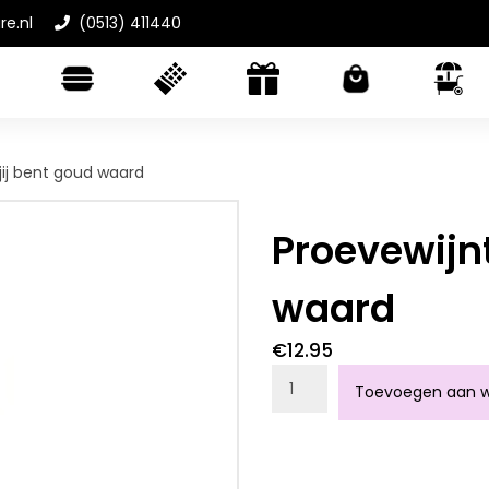
re.nl
(0513) 411440
jij bent goud waard
Proevewijnt
waard
€
12.95
Proevewijntje jij bent go
Toevoegen aan w