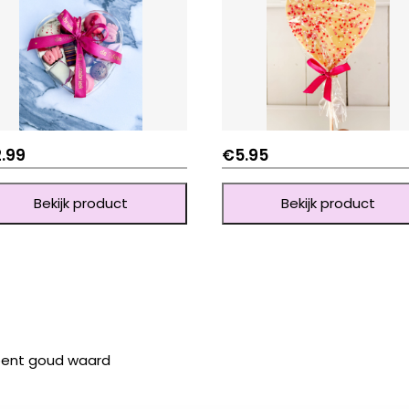
2.99
€
5.95
Bekijk product
Bekijk product
 bent goud waard