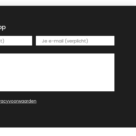
op
ivacyvoorwaarden