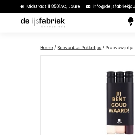
Midstraat 11 8501AC, Joure
info@deijsfabriekjou
Home
/
Brievenbus Pakketjes
/ Proevewijntje 