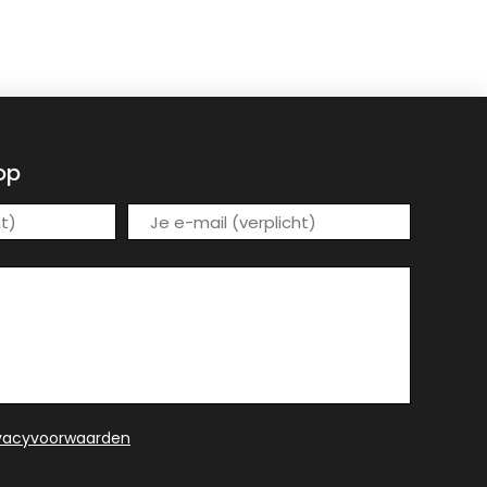
op
ivacyvoorwaarden