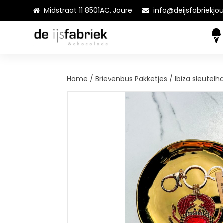
Midstraat 11 8501AC, Joure
info@deijsfabriekjou
Home
/
Brievenbus Pakketjes
/ Ibiza sleutel