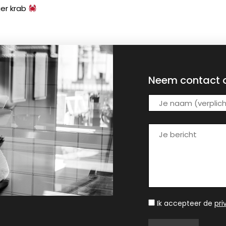
ger krab
Neem contact 
Ik accepteer de
pr