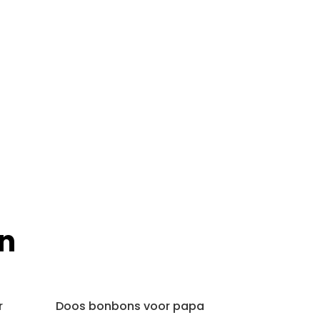
n
r
Doos bonbons voor papa