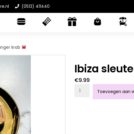
re.nl
(0513) 411440
hanger krab
Ibiza sleut
€
9.99
Ibiza sleutelhanger krab
Toevoegen aan w