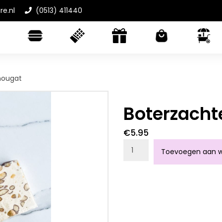
re.nl
(0513) 411440
nougat
Boterzacht
€
5.95
Boterzachte nougat aant
Toevoegen aan w