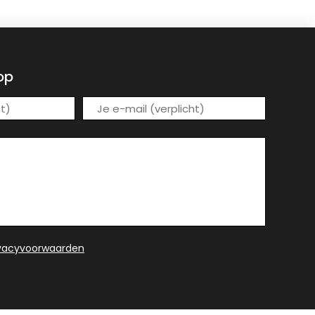
op
ivacyvoorwaarden