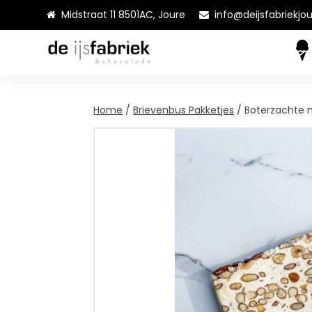
Midstraat 11 8501AC, Joure
info@deijsfabriekjou
Home
/
Brievenbus Pakketjes
/ Boterzachte 