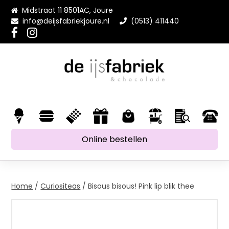
Midstraat 11 8501AC, Joure
info@deijsfabriekjoure.nl
(0513) 411440
Online bestellen
Home
/
Curiositeas
/ Bisous bisous! Pink lip blik thee