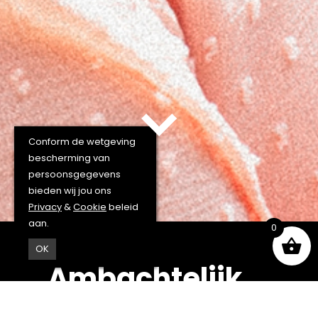
Conform de wetgeving
bescherming van
persoonsgegevens
bieden wij jou ons
Privacy
&
Cookie
beleid
aan.
0
OK
Ambachtelijk