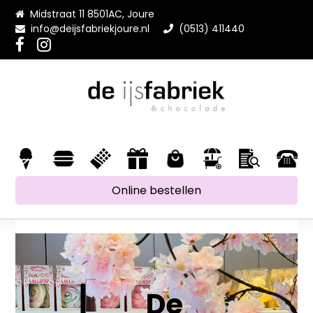
Midstraat 11 8501AC, Joure
info@deijsfabriekjoure.nl
(0513) 411440
Online bestellen
De