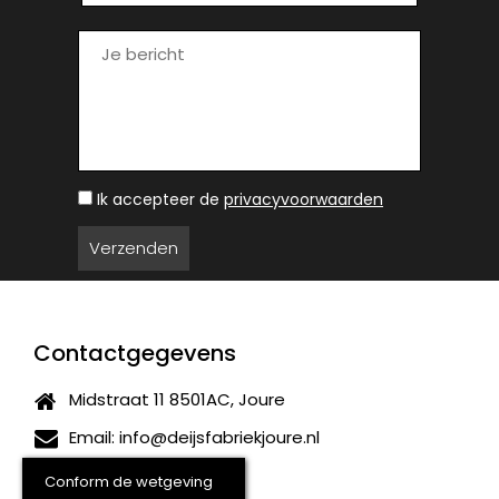
Ik accepteer de
privacyvoorwaarden
Contactgegevens
Midstraat 11 8501AC, Joure
Email:
info@deijsfabriekjoure.nl
(0513) 411440
Conform de wetgeving