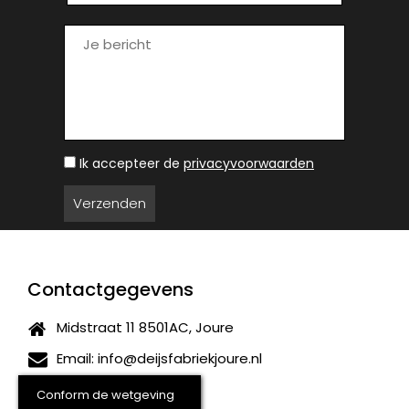
Ik accepteer de
privacyvoorwaarden
Contactgegevens
Midstraat 11 8501AC, Joure
Email:
info@deijsfabriekjoure.nl
(0513) 411440
Conform de wetgeving