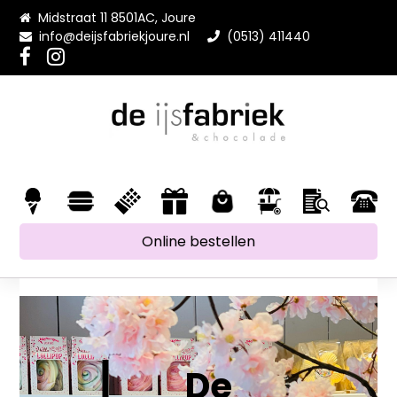
Midstraat 11 8501AC, Joure
info@deijsfabriekjoure.nl
(0513) 411440
Online bestellen
De