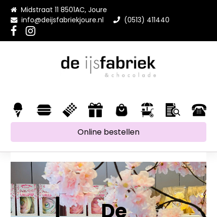
Midstraat 11 8501AC, Joure
info@deijsfabriekjoure.nl
(0513) 411440
Online bestellen
De